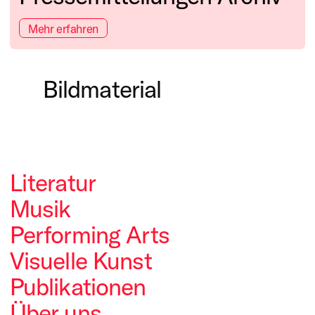
Mehr erfahren
Bildmaterial
Thomas-Kling-Poetikdo
Kunstpreis der Kunsts
Literatur
Werkstatt der Künste 
Preisträger Michael 
Musik
Straelener Übersetzerp
Förderpreisträgerin 
Performing Arts
plus eins
Visuelle Kunst
Publikationen
Über uns