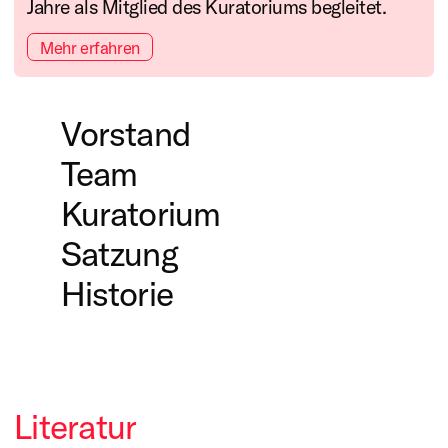
Jahre als Mitglied des Kuratoriums begleitet.
Mehr erfahren
Vorstand
Team
Kuratorium
Satzung
Das Kuratorium entscheidet
über die Richtlinien für die
Historie
Stiftungsarbeit, die
1989 gründete Johannes Rau
Besetzung des Vorstands
als nordrhein-westfälischer
(Präsidium und
Ministerpräsident die
Literatur
Geschäftsführung), den
Kunststiftung NRW –