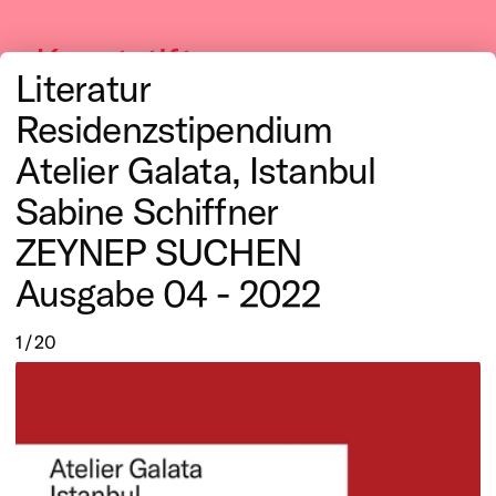
Kunststiftung
Literatur
NRW
Residenzstipendium
Atelier Galata, Istanbul
Sabine Schiffner
ZEYNEP SUCHEN
Publikationen
Ausgabe 04 - 2022
Jahresberichte
1 / 20
Informationsbroschüre
Residenzhefte
Istanbul