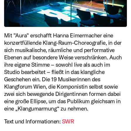
Positionen und
zukunftsweisende Projekte
von hoher Qualität, vor allem
zur Pflege des reichhaltigen
Mit "Aura" erschafft Hanna Eimermacher eine
konzertfüllende Klang-Raum-Choreografie, in der
musikalischen Erbes der
sich musikalische, räumliche und performative
Musik vom Barock bis zur
Ebenen auf besondere Weise verschränken. Auch
ihre eigene Stimme – sowohl live als auch im
Gegenwart.
Studio bearbeitet – fließt in das klangliche
Geschehen ein. Die 19 Musikerinnen des
Mehr lesen
Klangforum Wien, die Komponistin selbst sowie
Förderung
zwei sich bewegende Dirigentinnen formen dabei
eine große Ellipse, um das Publikum gleichsam in
Allgemeine Vorhaben
eine „Klangumarmung“ zu nehmen.
Stipendien
Text und Informationen:
SWR
Residenzen