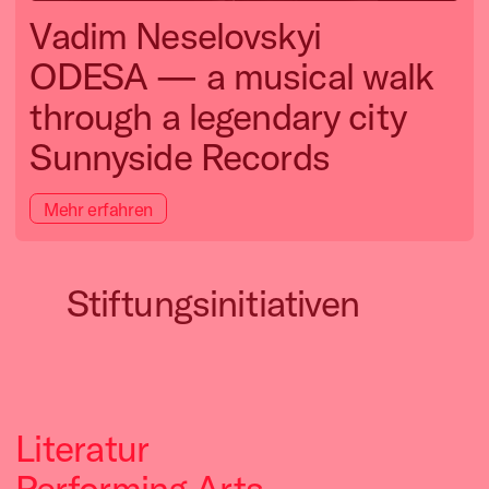
Vadim Neselovskyi
ODESA — a musical walk
through a legendary city
Sunnyside Records
Mehr erfahren
Stiftungsinitiativen
Musikpreis der Kunstst
Chorakademie des WDR
Der Musikpreis der
Literatur
Kunststiftung NRW zeichnet
Improviser in residence
Die Chorakademie dient der
Performing Arts