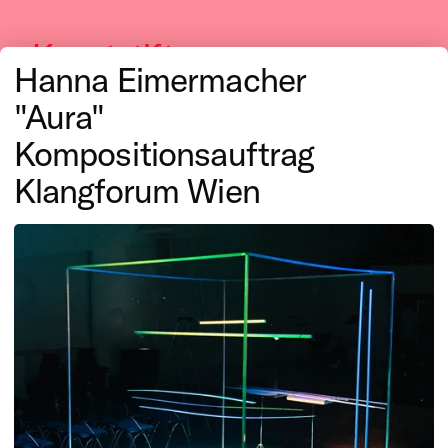
Kunststiftung
Hanna Eimermacher
NRW
"Aura"
Kompositionsauftrag
Klangforum Wien
Musik
In der vielfältigen Musikszene
Nordrhein-Westfalens
unterstützt die Kunststiftung
NRW künstlerische