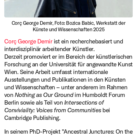
Kooperationen.
Produktionshäuser, die sich
Corç George Demir, Foto: Bozica Babic, Werkstatt der
als impulsgebende Zentren
Künste und Wissenschaften 2025
für ästhetische und
Corç George Demir
ist ein recherchebasiert und
gegenwartskritische
interdisziplinär arbeitender Künstler.
Derzeit promoviert er im Bereich der künstlerischen
Fragestellungen
Forschung an der Universität für angewandte Kunst
positionieren, unterstützen
Wien. Seine Arbeit umfasst internationale
Ausstellungen und Publikationen in den Künsten
wir ebenso wie die Arbeit
und Wissenschaften – unter anderem im Rahmen
wegweisender Festivals.
von
Nothing as Our Ground
im Humboldt Forum
Berlin sowie als Teil von
Intersections of
Mehr lesen
Conviviality: Voices from Communities
bei
Cambridge Publishing.
Förderung
Stiftungsinitiativen
In seinem PhD-Projekt "Ancestral Junctures: On the