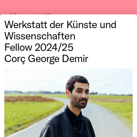
Kunststiftung
Werkstatt der Künste und
NRW
Wissenschaften
Fellow 2024/25
Corç George Demir
Performing Arts
Wir fördern die Realisierung
herausragender Produktionen
und Publikationen sowie
international wegweisende