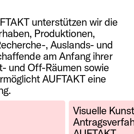
rchestipendien
hrer Karriere und unabhängige
FTAKT
unterstützen wir die
potlight Polen
träge über das Antragsverfahr
rhaben, Produktionen,
m "Spotlight Polen" fördert di
Recherche-, Auslands- und
elbstorganisierte Recherche-
chaffende am Anfang ihrer
n Polen.
t- und Off-Räumen sowie
ermöglicht
AUFTAKT
eine
ng.
Visuelle Kuns
Antragsverfa
AUFTAKT