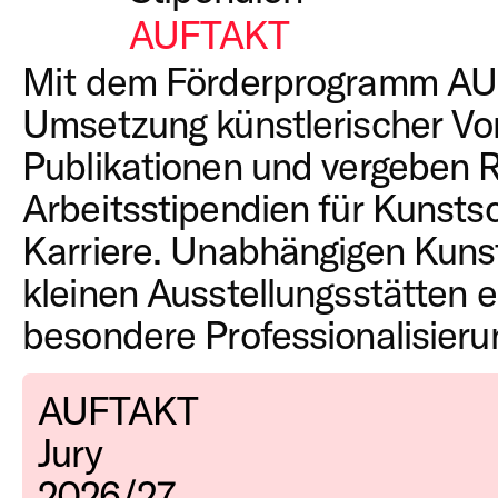
Antragsverfahren.
AUFTAKT
Arbeits- und Reche
Kunstschaffende am Anfang i
Mit dem Förderprogramm
AU
Reisestipendien / S
Projekträume können ihre An
Umsetzung künstlerischer Vo
Mit dem neuen Reisestipendiu
AUFTAKT
einreichen.
Publikationen und vergeben 
Kunststiftung NRW ab 2027 s
Arbeitsstipendien für Kunsts
und Vernetzungsaufenthalte i
Karriere. Unabhängigen Kuns
Mehr lesen
kleinen Ausstellungsstätten 
besondere Professionalisieru
AUFTAKT
Jury
2026/27