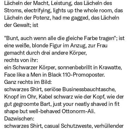
Lächeln der Macht, Leistung, das Lächeln des
Kunststiftung NRW ab 2027
Stroms, electrifying, lights up the whole room, das
selbstorganisierte
Literatur
Lächeln der Potenz, had me gagged, das Lächeln
der Gewalt; ist
Recherche- und
Antragsverfahren
Vernetzungsaufenthalte in
plus eins
"Bunt, auch wenn alle die gleiche Farbe tragen"; ist
eine weiße, blonde Figur im Anzug, zur Frau
Polen.
gemacht durch drei andere Körper,
Mehr erfahren
rechts von ihr:
Mehr lesen
ein Schwarzer Körper, sonnenbebrillt in Krawatte,
Face like a Men in Black 110-Promoposter.
Ganz rechts im Bild:
schwarzes Shirt, seriöse Businessbauchtasche,
Knopf im Ohr, Kabel schwarz wie der Kopf, wie der
gut gegroomte Bart, just your neatly shaved in fit
shape but well-behaved Ottonorm-Ali.
Dazwischen:
schwarzes Shirt, casual Schutzweste, verhüllender