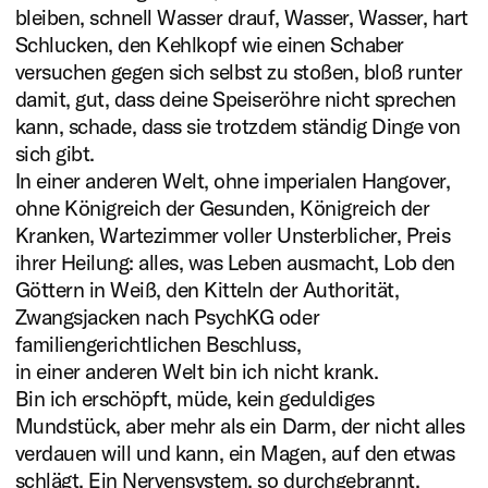
bleiben, schnell Wasser drauf, Wasser, Wasser, hart
Schlucken, den Kehlkopf wie einen Schaber
versuchen gegen sich selbst zu stoßen, bloß runter
damit, gut, dass deine Speiseröhre nicht sprechen
kann, schade, dass sie trotzdem ständig Dinge von
sich gibt.
In einer anderen Welt, ohne imperialen Hangover,
ohne Königreich der Gesunden, Königreich der
Kranken, Wartezimmer voller Unsterblicher, Preis
ihrer Heilung: alles, was Leben ausmacht, Lob den
Göttern in Weiß, den Kitteln der Authorität,
Literatur
Zwangsjacken nach PsychKG oder
plus eins
familiengerichtlichen Beschluss,
in einer anderen Welt bin ich nicht krank.
2025
Bin ich erschöpft, müde, kein geduldiges
Lisa Tracy Michalik
Mundstück, aber mehr als ein Darm, der nicht alles
verdauen will und kann, ein Magen, auf den etwas
(Mentee)
schlägt. Ein Nervensystem, so durchgebrannt,