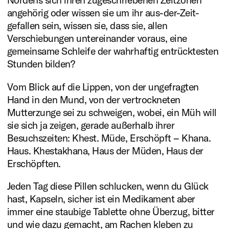
angehörig oder wissen sie um ihr aus-der-Zeit-
gefallen sein, wissen sie, dass sie, allen
Verschiebungen untereinander voraus, eine
gemeinsame Schleife der wahrhaftig entrücktesten
Stunden bilden?
Vom Blick auf die Lippen, von der ungefragten
Hand in den Mund, von der vertrockneten
Mutterzunge sei zu schweigen, wobei, ein Müh will
Literatur
sie sich ja zeigen, gerade außerhalb ihrer
plus eins
Besuchszeiten: Khest. Müde, Erschöpft – Khana.
Haus. Khestakhana, Haus der Müden, Haus der
2025
Erschöpften.
Miedya Mahmod (Mentee)
Jeden Tag diese Pillen schlucken, wenn du Glück
Daniela Seel (Mentorin)
hast, Kapseln, sicher ist ein Medikament aber
immer eine staubige Tablette ohne Überzug, bitter
Mehr erfahren
und wie dazu gemacht, am Rachen kleben zu