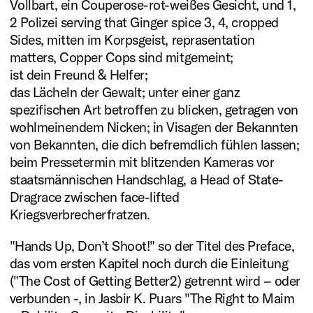
Vollbart, ein Couperose-rot-weißes Gesicht, und 1,
2 Polizei serving that Ginger spice 3, 4, cropped
Literatur
Sides, mitten im Korpsgeist, reprasentation
plus eins
matters, Copper Cops sind mitgemeint;
ist dein Freund & Helfer;
2025
das Lächeln der Gewalt; unter einer ganz
Esra Canpalat (Mentee)
spezifischen Art betroffen zu blicken, getragen von
wohlmeinendem Nicken; in Visagen der Bekannten
Martina Wunderer
von Bekannten, die dich befremdlich fühlen lassen;
(Mentorin)
beim Pressetermin mit blitzenden Kameras vor
staatsmännischen Handschlag, a Head of State-
Mehr erfahren
Dragrace zwischen face-lifted
Kriegsverbrecherfratzen.
"Hands Up, Don’t Shoot!" so der Titel des Preface,
das vom ersten Kapitel noch durch die Einleitung
("The Cost of Getting Better2) getrennt wird – oder
verbunden -, in Jasbir K. Puars "The Right to Maim