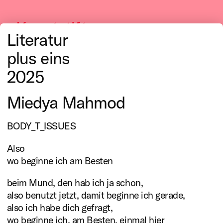
Kunststiftung
Literatur
NRW
plus eins
2025
Miedya Mahmod
Literatur
BODY_T_ISSUES
Also
Mit ihrer Literaturförderung
wo beginne ich am Besten
unterstützt die Kunststiftung
beim Mund, den hab ich ja schon,
NRW die Produktion,
also benutzt jetzt, damit beginne ich gerade,
Vermittlung und Präsentation
also ich habe dich gefragt,
wo beginne ich, am Besten, einmal hier