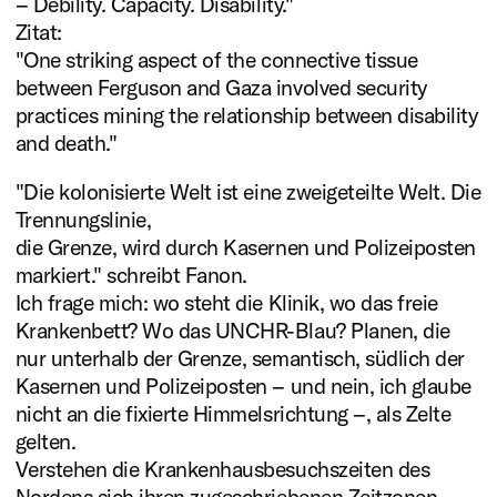
– Debility. Capacity. Disability."
Zitat:
"One striking aspect of the connective tissue
between Ferguson and Gaza involved security
practices mining the relationship between disability
and death."
Literatur
plus eins
"Die kolonisierte Welt ist eine zweigeteilte Welt. Die
Trennungslinie,
2025
die Grenze, wird durch Kasernen und Polizeiposten
Pedro Goncalves Crescenti
markiert." schreibt Fanon.
Ich frage mich: wo steht die Klinik, wo das freie
(Mentee)
Krankenbett? Wo das UNCHR-Blau? Planen, die
Hendrik Otremba (Mentor)
nur unterhalb der Grenze, semantisch, südlich der
Kasernen und Polizeiposten – und nein, ich glaube
Mehr erfahren
nicht an die fixierte Himmelsrichtung –, als Zelte
gelten.
Verstehen die Krankenhausbesuchszeiten des
Nordens sich ihren zugeschriebenen Zeitzonen