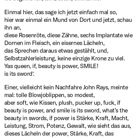
literarischer Werke von hoher
Einmal hier, das sage ich jetzt einfach mal so,
Qualität in und aus NRW.
hier war einmal ein Mund von Dort und jetzt, schau
ihn an,
Mehr lesen
diese Rosenröte, diese Zähne, sechs Implantate wie
Förderung
Dornen im Fleisch, ein eisernes Lächeln,
das Sprechen daraus etwas gestählt, und,
Allgemeine Vorhaben
Selbstzahlerleistung, keine einzige Krone zu viel.
Stipendien
Yas queen, if‚ beauty is power, SMILE!
is its sword‘.
plus eins
Arbeits- und Recher
Einer, vielleicht kein Nachfahre John Rays, meinte
plus eins verbindet die Idee
Reisestipendien / Sp
mal: tolle Blowjoblippen, so modest,
eines Masterclass-
aber soft, wie Kissen, plush, pucker up, fuck, if
Mit dem neuen
beauty is power, and smile is its sword, what’s the
Programms mit konkret-
beauty in swords, if power is Stärke, Kraft, Macht,
Reisestipendium "Spotlight
bedürfnisorientierter
Leistung, Strom, Potenz, Gewalt, wie sieht das aus,
Polen" fördert die
dieses Lächeln der power, Stärke, Kraft, das
Individualförderung.