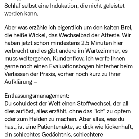
Olivia Wenzel (Mentorin)
Schlaf selbst eine Indukation, die nicht geleistet
werden kann.
Mehr erfahren
Aber was erzähle ich eigentlich um den kalten Brei,
die heiße Wickel, das Wechselbad der Atteste. Wir
haben jetzt schon mindestens 2.5 Minuten hier
Residenzen
verbracht und es gibt andere im Wartezimmer, es
Förderbeispiele
muss weitergehen, Kundenflow, ich werfe Ihnen
Atelier Galata, Istan
gerne noch einen Evaluationsbogen hinterher beim
Verlassen der Praxis, vorher noch kurz zu Ihrer
Jan van Eyck Academ
Wir vergeben ein
Stiftungsinitiativen
Aufklärung –
Residenzstipendium im
Die Kunststiftung NRW hat
Entlassungsmanagement:
Straelener Übersetzerp
Bereich Literatur in Istanbul.
ein neues, zweimonatiges
Du schuldest der Welt einen Stoffwechsel, der all
dies auflöst, alles erzählt, ohne das "Ich" zu opfern
Straelener Atriumsgesp
Mit diesem Preis zeichnen wir
Residenzstipendium an der
Mehr lesen
oder zum Helden zu machen. Aber alles, was du
Musik
herausragende literarische
Thomas-Kling-Poetikdo
Jan van Eyck Academie,
Wir fördern
hast, ist eine Patientenakte, so dick wie lückenhaft,
Performing Arts
ein schlechtes Gedächtnis, schlechtere
Übersetzungen und das
Maastricht, eingerichtet.
Werkstattgespräche
Publikationen