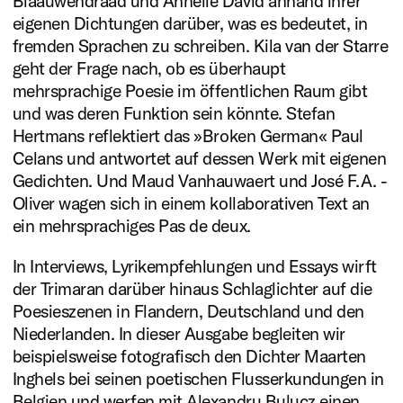
Blaauwendraad und Annelie David anhand ihrer
eigenen Dichtungen darüber, was es bedeutet, in
fremden Sprachen zu schrei­ben. Kila van der Starre
geht der Frage nach, ob es überhaupt
mehrsprachige Poesie im öffentlichen Raum gibt
und was deren Funktion sein könnte. ­Stefan
Hertmans reflektiert das »Broken German« Paul
Celans und antwortet auf dessen Werk mit eigenen
TRIMARAN #05/2024
Gedichten. Und Maud Vanhauwaert und José F. A. ­
Oliver wagen sich in einem kollaborativen Text an
Mehr erfahren
ein mehrsprachiges Pas de deux.
In Interviews, Lyrikempfehlungen und Essays wirft
der Trimaran darüber hinaus Schlaglichter auf die
Poesieszenen in Flandern, Deutschland und den
Niederlanden. In dieser Ausgabe begleiten wir
beispielsweise fotografisch den Dichter Maarten
Inghels bei seinen poetischen Flusserkundungen in
Belgien und werfen mit Alexandru Bulucz einen